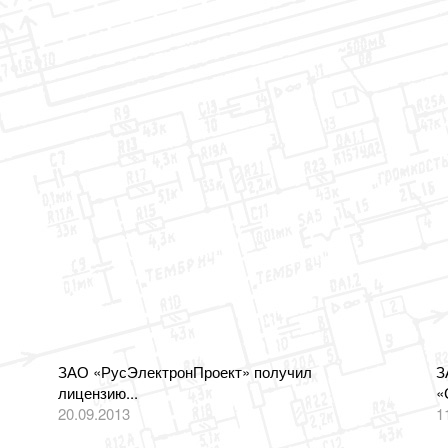
ЗАО «РусЭлектронПроект» получил
З
лицензию...
«
20.09.2013
1